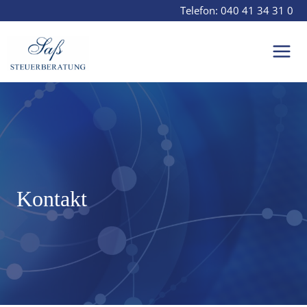
Zum
Telefon:
040 41 34 31 0
Inhalt
springen
Mai
Men
Kontakt