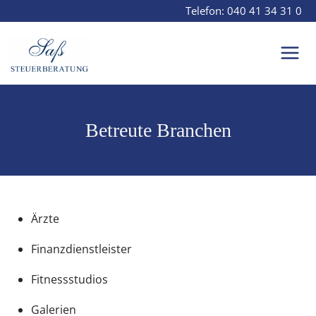
Zum
Telefon:
040 41 34 31 0
Inhalt
springen
Mai
Men
Betreute Branchen
Ärzte
Finanzdienstleister
Fitnessstudios
Galerien